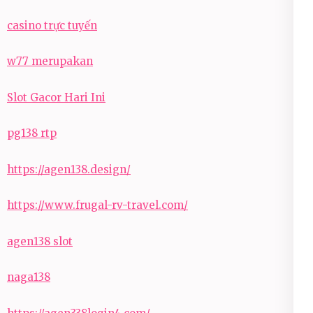
casino trực tuyến
w77 merupakan
Slot Gacor Hari Ini
pg138 rtp
https://agen138.design/
https://www.frugal-rv-travel.com/
agen138 slot
naga138