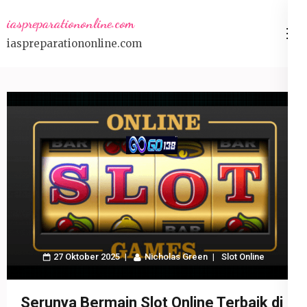
Lompat
iaspreparationonline.com
ke
iaspreparationonline.com
konten
(Tekan
Enter)
27 Oktober 2025
Nicholas Green
Slot Online
Serunya Bermain Slot Online Terbaik di