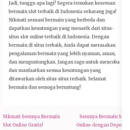
Jadi, tunggu apa lagi? Segera temukan keseruan
bermain slot terbaik di Indonesia sekarang juga!
Nikmati sensasi bermain yang berbeda dan
dapatkan keuntungan yang menarik dari situs-
situs slot online terbaik di Indonesia. Dengan
bermain di situs terbaik, Anda dapat merasakan
pengalaman bermain yang lebih nyaman, aman,
dan menguntungkan. Jangan ragu untuk mencoba
dan manfaatkan semua keuntungan yang
ditawarkan oleh situs-situs terbaik. Selamat
bermain dan semoga beruntung!
Navigasi
Nikmati Serunya Bermain
Serunya Bermain Slot
pos
Slot Online Gratis!
Online dengan Deposit