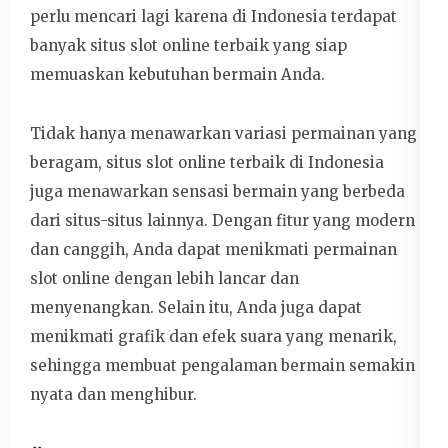
perlu mencari lagi karena di Indonesia terdapat
banyak situs slot online terbaik yang siap
memuaskan kebutuhan bermain Anda.
Tidak hanya menawarkan variasi permainan yang
beragam, situs slot online terbaik di Indonesia
juga menawarkan sensasi bermain yang berbeda
dari situs-situs lainnya. Dengan fitur yang modern
dan canggih, Anda dapat menikmati permainan
slot online dengan lebih lancar dan
menyenangkan. Selain itu, Anda juga dapat
menikmati grafik dan efek suara yang menarik,
sehingga membuat pengalaman bermain semakin
nyata dan menghibur.