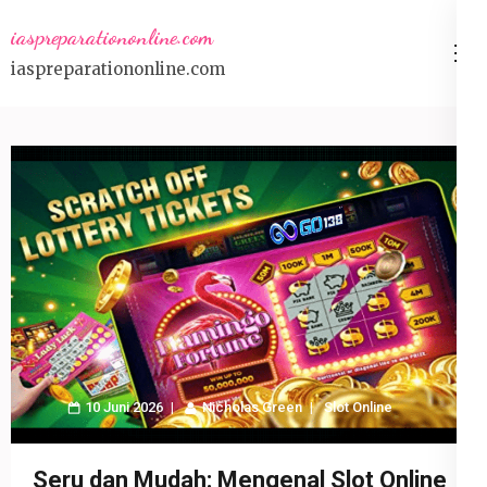
Lompat
iaspreparationonline.com
ke
iaspreparationonline.com
konten
(Tekan
Enter)
10 Juni 2026
Nicholas Green
Slot Online
Seru dan Mudah: Mengenal Slot Online