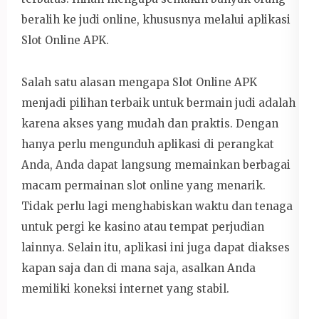
beralih ke judi online, khususnya melalui aplikasi
Slot Online APK.
Salah satu alasan mengapa Slot Online APK
menjadi pilihan terbaik untuk bermain judi adalah
karena akses yang mudah dan praktis. Dengan
hanya perlu mengunduh aplikasi di perangkat
Anda, Anda dapat langsung memainkan berbagai
macam permainan slot online yang menarik.
Tidak perlu lagi menghabiskan waktu dan tenaga
untuk pergi ke kasino atau tempat perjudian
lainnya. Selain itu, aplikasi ini juga dapat diakses
kapan saja dan di mana saja, asalkan Anda
memiliki koneksi internet yang stabil.