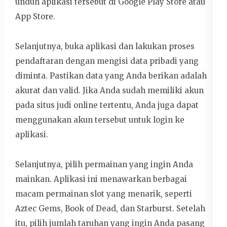
unduh aplikasi tersebut di Google Play Store atau
App Store.
Selanjutnya, buka aplikasi dan lakukan proses
pendaftaran dengan mengisi data pribadi yang
diminta. Pastikan data yang Anda berikan adalah
akurat dan valid. Jika Anda sudah memiliki akun
pada situs judi online tertentu, Anda juga dapat
menggunakan akun tersebut untuk login ke
aplikasi.
Selanjutnya, pilih permainan yang ingin Anda
mainkan. Aplikasi ini menawarkan berbagai
macam permainan slot yang menarik, seperti
Aztec Gems, Book of Dead, dan Starburst. Setelah
itu, pilih jumlah taruhan yang ingin Anda pasang