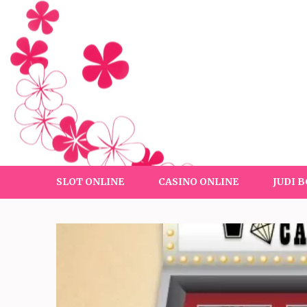
Lompat
ke
konten
(Tekan
Enter)
SLOT ONLINE
CASINO ONLINE
JUDI 