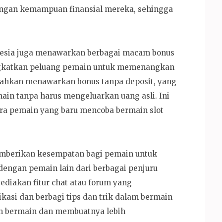
engan kemampuan finansial mereka, sehingga
donesia juga menawarkan berbagai macam bonus
ngkatkan peluang pemain untuk memenangkan
e bahkan menawarkan bonus tanpa deposit, yang
ain tanpa harus mengeluarkan uang asli. Ini
ra pemain yang baru mencoba bermain slot
memberikan kesempatan bagi pemain untuk
dengan pemain lain dari berbagai penjuru
ediakan fitur chat atau forum yang
si dan berbagi tips dan trik dalam bermain
an bermain dan membuatnya lebih