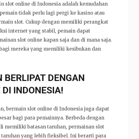
n slot online di Indonesia adalah kemudahan
emain tidak perlu lagi pergi ke kasino atau
ermain slot. Cukup dengan memiliki perangkat
si internet yang stabil, pemain dapat
inan slot online kapan saja dan di mana saja.
 bagi mereka yang memiliki kesibukan dan
.
 BERLIPAT DENGAN
DI INDONESIA!
bermain slot online di Indonesia juga dapat
besar bagi para pemainnya. Berbeda dengan
li memiliki batasan taruhan, permainan slot
aruhan yang lebih fleksibel. Ini berarti para