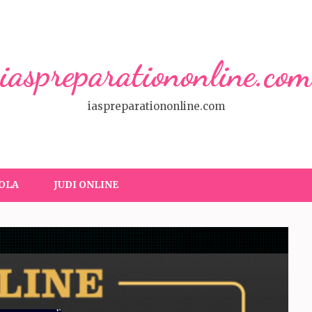
iaspreparationonline.com
iaspreparationonline.com
BOLA
JUDI ONLINE