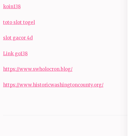
koin138
toto slot togel
slot gacor 4d
Link go138
https://www.swholocron.blog/
https://www.historicwashingtoncounty.org/