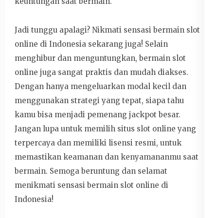
keuntungan saat bermain.
Jadi tunggu apalagi? Nikmati sensasi bermain slot
online di Indonesia sekarang juga! Selain
menghibur dan menguntungkan, bermain slot
online juga sangat praktis dan mudah diakses.
Dengan hanya mengeluarkan modal kecil dan
menggunakan strategi yang tepat, siapa tahu
kamu bisa menjadi pemenang jackpot besar.
Jangan lupa untuk memilih situs slot online yang
terpercaya dan memiliki lisensi resmi, untuk
memastikan keamanan dan kenyamananmu saat
bermain. Semoga beruntung dan selamat
menikmati sensasi bermain slot online di
Indonesia!