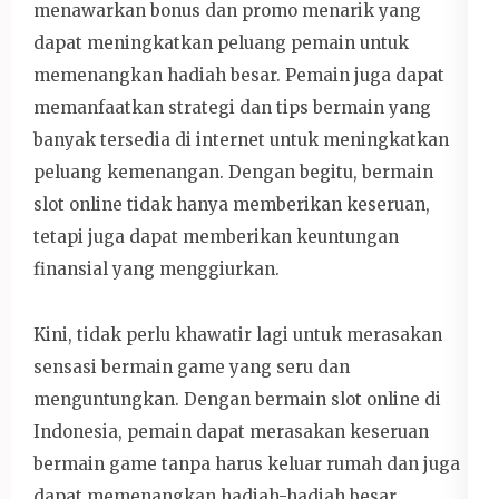
menawarkan bonus dan promo menarik yang
dapat meningkatkan peluang pemain untuk
memenangkan hadiah besar. Pemain juga dapat
memanfaatkan strategi dan tips bermain yang
banyak tersedia di internet untuk meningkatkan
peluang kemenangan. Dengan begitu, bermain
slot online tidak hanya memberikan keseruan,
tetapi juga dapat memberikan keuntungan
finansial yang menggiurkan.
Kini, tidak perlu khawatir lagi untuk merasakan
sensasi bermain game yang seru dan
menguntungkan. Dengan bermain slot online di
Indonesia, pemain dapat merasakan keseruan
bermain game tanpa harus keluar rumah dan juga
dapat memenangkan hadiah-hadiah besar.