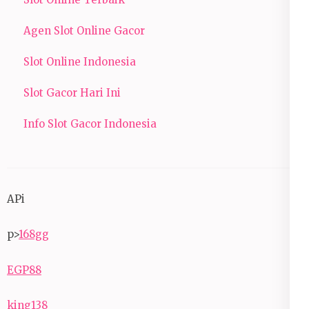
Agen Slot Online Gacor
Slot Online Indonesia
Slot Gacor Hari Ini
Info Slot Gacor Indonesia
APi
p>
168gg
EGP88
king138