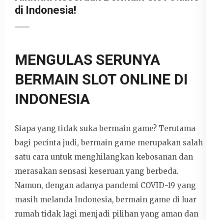
di Indonesia!
MENGULAS SERUNYA
BERMAIN SLOT ONLINE DI
INDONESIA
Siapa yang tidak suka bermain game? Terutama
bagi pecinta judi, bermain game merupakan salah
satu cara untuk menghilangkan kebosanan dan
merasakan sensasi keseruan yang berbeda.
Namun, dengan adanya pandemi COVID-19 yang
masih melanda Indonesia, bermain game di luar
rumah tidak lagi menjadi pilihan yang aman dan