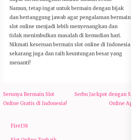
Namun, tetap ingat untuk bermain dengan bijak
dan bertanggung jawab agar pengalaman bermain
slot online menjadi lebih menyenangkan dan
tidak menimbulkan masalah di kemudian hari.
Nikmati keseruan bermain slot online di Indonesia
sekarang juga dan raih keuntungan besar yang
menanti!
Navigasi
Serunya Bermain Slot
Serbu Jackpot dengan Slot
pos
Online Gratis di Indonesia!
Online Apk!
Fire138
Slot Online Terbaik