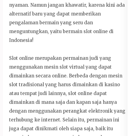
nyaman. Namun jangan khawatir, karena kini ada
alternatif baru yang dapat memberikan
pengalaman bermain yang seru dan
menguntungkan, yaitu bermain slot online di
Indonesia!
Slot online merupakan permainan judi yang
menggunakan mesin slot virtual yang dapat
dimainkan secara online. Berbeda dengan mesin
slot tradisional yang harus dimainkan di kasino
atau tempat judi lainnya, slot online dapat
dimainkan di mana saja dan kapan saja hanya
dengan menggunakan perangkat elektronik yang
terhubung ke internet. Selain itu, permainan ini
juga dapat dinikmati oleh siapa saja, baik itu