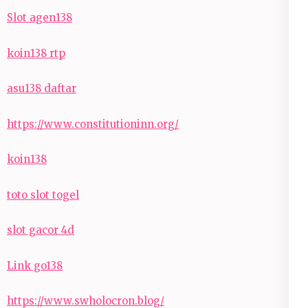
Slot agen138
koin138 rtp
asu138 daftar
https://www.constitutioninn.org/
koin138
toto slot togel
slot gacor 4d
Link go138
https://www.swholocron.blog/