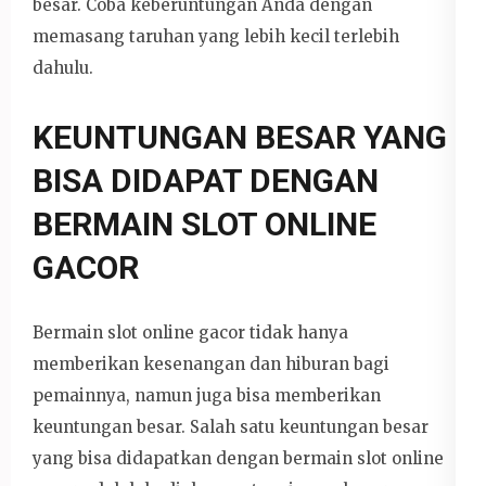
besar. Coba keberuntungan Anda dengan
memasang taruhan yang lebih kecil terlebih
dahulu.
KEUNTUNGAN BESAR YANG
BISA DIDAPAT DENGAN
BERMAIN SLOT ONLINE
GACOR
Bermain slot online gacor tidak hanya
memberikan kesenangan dan hiburan bagi
pemainnya, namun juga bisa memberikan
keuntungan besar. Salah satu keuntungan besar
yang bisa didapatkan dengan bermain slot online