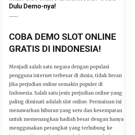
Dulu Demo-nya!
COBA DEMO SLOT ONLINE
GRATIS DI INDONESIA!
Menjadi salah satu negara dengan populasi
pengguna internet terbesar di dunia, tidak heran
jika perjudian online semakin populer di
Indonesia. Salah satu jenis perjudian online yang
paling diminati adalah slot online. Permainan ini
menawarkan hiburan yang seru dan kesempatan
untuk memenangkan hadiah besar dengan hanya
menggunakan perangkat yang terhubung ke