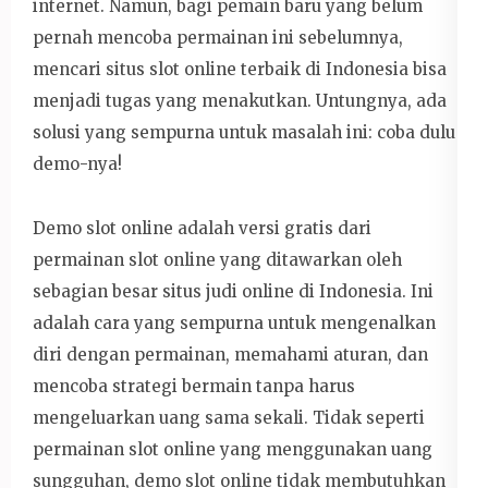
internet. Namun, bagi pemain baru yang belum
pernah mencoba permainan ini sebelumnya,
mencari situs slot online terbaik di Indonesia bisa
menjadi tugas yang menakutkan. Untungnya, ada
solusi yang sempurna untuk masalah ini: coba dulu
demo-nya!
Demo slot online adalah versi gratis dari
permainan slot online yang ditawarkan oleh
sebagian besar situs judi online di Indonesia. Ini
adalah cara yang sempurna untuk mengenalkan
diri dengan permainan, memahami aturan, dan
mencoba strategi bermain tanpa harus
mengeluarkan uang sama sekali. Tidak seperti
permainan slot online yang menggunakan uang
sungguhan, demo slot online tidak membutuhkan