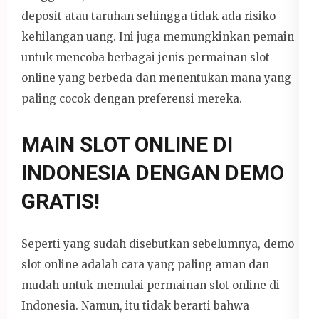
deposit atau taruhan sehingga tidak ada risiko
kehilangan uang. Ini juga memungkinkan pemain
untuk mencoba berbagai jenis permainan slot
online yang berbeda dan menentukan mana yang
paling cocok dengan preferensi mereka.
MAIN SLOT ONLINE DI
INDONESIA DENGAN DEMO
GRATIS!
Seperti yang sudah disebutkan sebelumnya, demo
slot online adalah cara yang paling aman dan
mudah untuk memulai permainan slot online di
Indonesia. Namun, itu tidak berarti bahwa