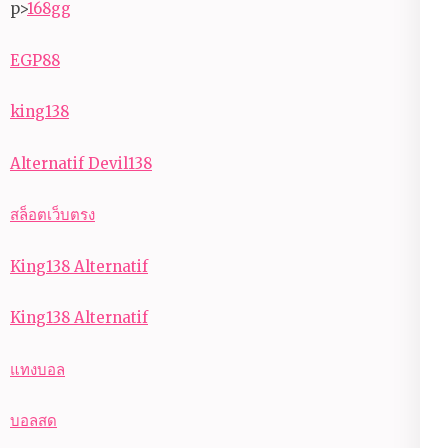
p>
168gg
EGP88
king138
Alternatif Devil138
สล็อตเว็บตรง
King138 Alternatif
King138 Alternatif
แทงบอล
บอลสด