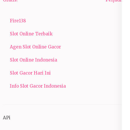
Fire138
Slot Online Terbaik
Agen Slot Online Gacor
Slot Online Indonesia
Slot Gacor Hari Ini
Info Slot Gacor Indonesia
APi