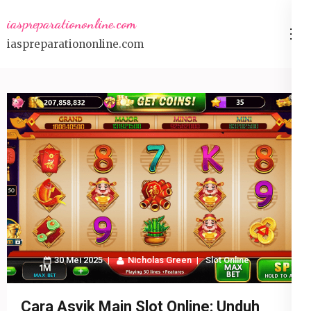
Lompat
iaspreparationonline.com
ke
iaspreparationonline.com
konten
(Tekan
Enter)
30 Mei 2025
Nicholas Green
Slot Online
Cara Asyik Main Slot Online: Unduh